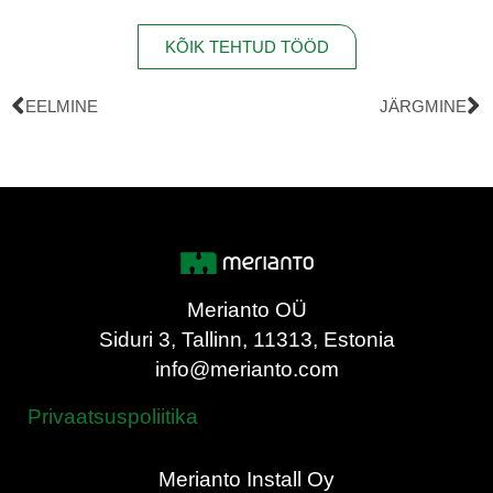
KÕIK TEHTUD TÖÖD
EELMINE
JÄRGMINE
Merianto OÜ
Siduri 3, Tallinn, 11313, Estonia
info@merianto.com
Privaatsuspoliitika
Merianto Install Oy